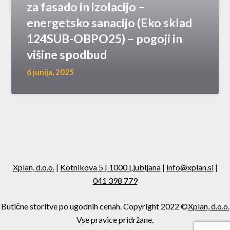
za fasado in izolacijo –
energetsko sanacijo (Eko sklad
124SUB-OBPO25) – pogoji in
višine spodbud
6 junija, 2025
Xplan, d.o.o.
|
Kotnikova 5 | 1000 Ljubljana
|
info@xplan.si
|
041 398 779
Butične storitve po ugodnih cenah. Copyright 2022 ©
Xplan, d.o.o.
Vse pravice pridržane.