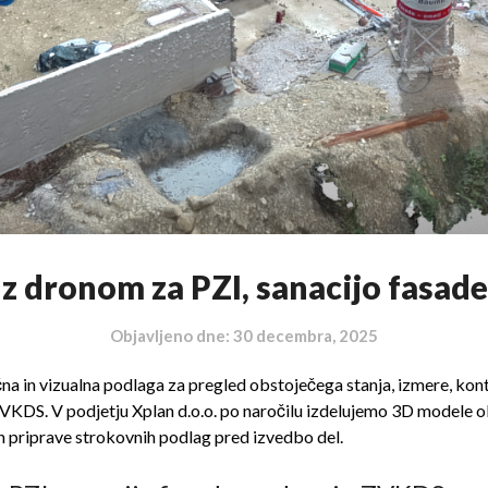
z dronom za PZI, sanacijo fasad
Objavljeno dne:
30 decembra, 2025
a in vizualna podlaga za pregled obstoječega stanja, izmere, kont
z ZVKDS. V podjetju Xplan d.o.o. po naročilu izdelujemo 3D model
in priprave strokovnih podlag pred izvedbo del.