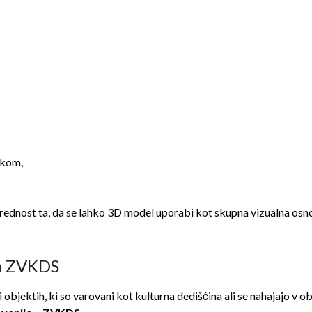
ikom,
 prednost ta, da se lahko 3D model uporabi kot skupna vizualna os
za ZVKDS
ektih, ki so varovani kot kulturna dediščina ali se nahajajo v ob