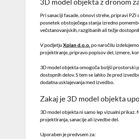
3D model objekta z dronom za
Pri sanaciji fasade, obnovi strehe, pripravi P
posnetek obstoječega stanja izredno pomemben.
večstanovanjskih, razgibanih ali težje dostopni
V podjetju
Xplan d.o.o.
po naročilu izdelujem
projektiranje, pripravo popisov del, izmere, kon
3D model objekta omogoča boljši prostorski pre
dostopnih delov. S tem se lahko že pred izvedbo
dodatna usklajevanja med izvedbo.
Zakaj je 3D model objekta up
3D model objekta ni samo lep vizualni prikaz.
projektiranja, sanacije ali izvedbe del.
Uporaben je predvsem za: