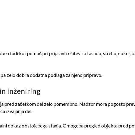
ben tudi kot pomoč pri pripravi rešitev za fasado, streho, cokel, b
pa zelo dobra dodatna podlaga za njeno pripravo.
in inženiring
a pred začetkom del zelo pomembno. Nadzor mora pogosto preverja
ca izvajanja del.
alni dokaz obstoječega stanja. Omogoča pregled objekta pred pos