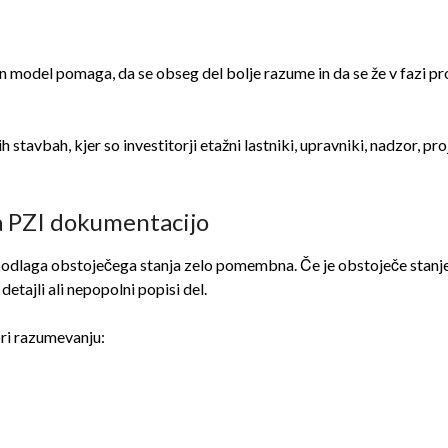
šen model pomaga, da se obseg del bolje razume in da se že v fazi 
avbah, kjer so investitorji etažni lastniki, upravniki, nadzor, pro
a PZI dokumentacijo
podlaga obstoječega stanja zelo pomembna. Če je obstoječe stanje 
etajli ali nepopolni popisi del.
ri razumevanju: