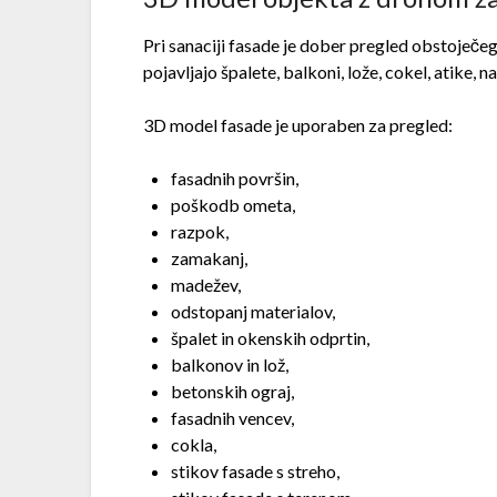
Pri sanaciji fasade je dober pregled obstoječ
pojavljajo špalete, balkoni, lože, cokel, atike, n
3D model fasade je uporaben za pregled:
fasadnih površin,
poškodb ometa,
razpok,
zamakanj,
madežev,
odstopanj materialov,
špalet in okenskih odprtin,
balkonov in lož,
betonskih ograj,
fasadnih vencev,
cokla,
stikov fasade s streho,