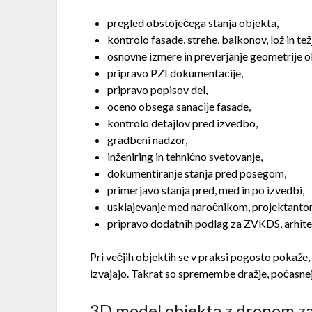
pregled obstoječega stanja objekta,
kontrolo fasade, strehe, balkonov, lož in te
osnovne izmere in preverjanje geometrije o
pripravo PZI dokumentacije,
pripravo popisov del,
oceno obsega sanacije fasade,
kontrolo detajlov pred izvedbo,
gradbeni nadzor,
inženiring in tehnično svetovanje,
dokumentiranje stanja pred posegom,
primerjavo stanja pred, med in po izvedbi,
usklajevanje med naročnikom, projektanto
pripravo dodatnih podlag za ZVKDS, arhitek
Pri večjih objektih se v praksi pogosto pokaže, d
izvajajo. Takrat so spremembe dražje, počasnej
3D model objekta z dronom za