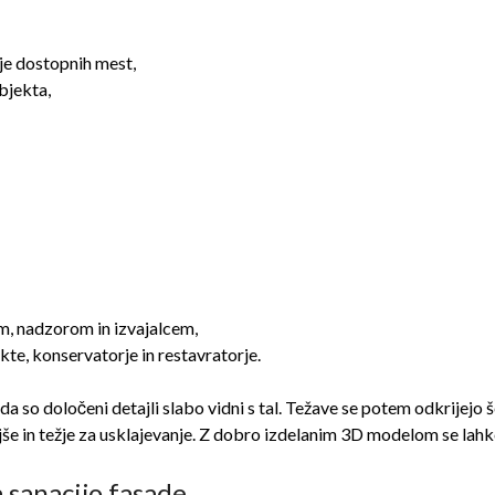
žje dostopnih mest,
bjekta,
m, nadzorom in izvajalcem,
te, konservatorje in restavratorje.
a so določeni detajli slabo vidni s tal. Težave se potem odkrijejo še
še in težje za usklajevanje. Z dobro izdelanim 3D modelom se lahko
 sanacijo fasade