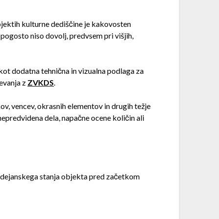
bjektih kulturne dediščine je kakovosten
ogosto niso dovolj, predvsem pri višjih,
 kot dodatna tehnična in vizualna podlaga za
jevanja z
ZVKDS
.
ov, vencev, okrasnih elementov in drugih težje
nepredvidena dela, napačne ocene količin ali
e dejanskega stanja objekta pred začetkom