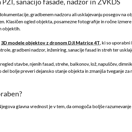
 PZI, sanacijo fasade, nadzor in ZVKDS
ZI dokumentacije, gradbenem nadzoru ali usklajevanju posegov na o
 Klasičen ogled objekta, posamezne fotografije in ročne izmere p
h objektih.
o
3D modele objektov z dronom DJI Matrice 4T
, ki so uporabni
trole, gradbeni nadzor, inženiring, sanacije fasad in streh ter uskla
gled stavbe, njenih fasad, strehe, balkonov, lož, napuščev, dimnik
 del bolje preveri dejansko stanje objekta in zmanjša tveganje za 
oraben?
 Njegova glavna vrednost je v tem, da omogoča boljše razumevanj