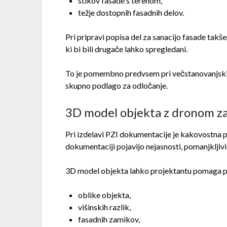
stikov fasade s terenom,
težje dostopnih fasadnih delov.
Pri pripravi popisa del za sanacijo fasade tak
ki bi bili drugače lahko spregledani.
To je pomembno predvsem pri večstanovanjskih st
skupno podlago za odločanje.
3D model objekta z dronom z
Pri izdelavi PZI dokumentacije je kakovostna 
dokumentaciji pojavijo nejasnosti, pomanjkljivi d
3D model objekta lahko projektantu pomaga p
oblike objekta,
višinskih razlik,
fasadnih zamikov,