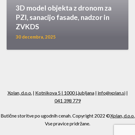
3D model objekta z dronom za
PZI, sanacijo fasade, nadzor in
ZVKDS
30 decembra, 2025
Xplan, d.o.o.
|
Kotnikova 5 | 1000 Ljubljana
|
info@xplan.si
|
041 398 779
Butične storitve po ugodnih cenah. Copyright 2022 ©
Xplan, d.o.o.
Vse pravice pridržane.