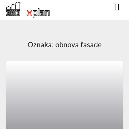
Skip
to
content
Oznaka:
obnova fasade