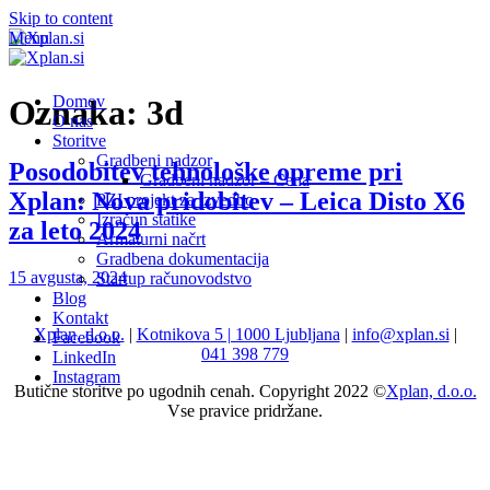
Skip to content
Menu
Domov
Oznaka:
3d
O nas
Storitve
Gradbeni nadzor
Posodobitev tehnološke opreme pri
Gradbeni nadzor – Cena
Xplan: Nova pridobitev – Leica Disto X6
PZI projekt za izvedbo
Izračun statike
za leto 2024
Armaturni načrt
Gradbena dokumentacija
15 avgusta, 2024
Startup računovodstvo
Blog
Kontakt
Xplan, d.o.o.
|
Kotnikova 5 | 1000 Ljubljana
|
info@xplan.si
|
Facebook
041 398 779
LinkedIn
Instagram
Butične storitve po ugodnih cenah. Copyright 2022 ©
Xplan, d.o.o.
Vse pravice pridržane.