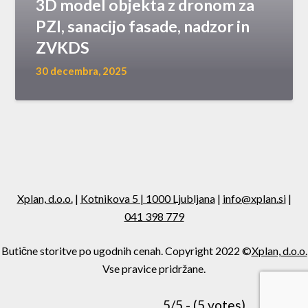
3D model objekta z dronom za
PZI, sanacijo fasade, nadzor in
ZVKDS
30 decembra, 2025
Xplan, d.o.o.
|
Kotnikova 5 | 1000 Ljubljana
|
info@xplan.si
|
041 398 779
Butične storitve po ugodnih cenah. Copyright 2022 ©
Xplan, d.o.o.
Vse pravice pridržane.
5/5 - (5 votes)