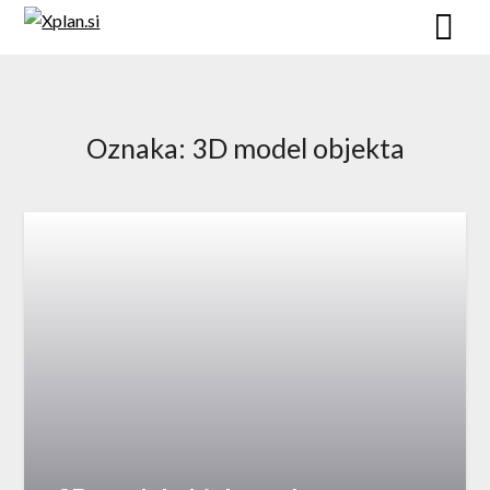
Skip
to
content
Oznaka:
3D model objekta