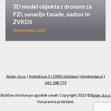
3D model objekta z dronom za
PZI, sanacijo fasade, nadzor in
ZVKDS
30 decembra, 2025
Xplan, d.o.o.
|
Kotnikova 5 | 1000 Ljubljana
|
info@xplan.si
|
041 398 779
Butične storitve po ugodnih cenah. Copyright 2022 ©
Xplan, d.o.o.
Vse pravice pridržane.