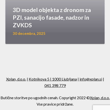
3D model objekta z dronom za
PZI, sanacijo fasade, nadzor in
ZVKDS
30 decembra, 2025
Xplan, d.o.o.
|
Kotnikova 5 | 1000 Ljubljana
|
info@xplan.si
|
041 398 779
Butične storitve po ugodnih cenah. Copyright 2022 ©
Xplan, d.o.o.
Vse pravice pridržane.